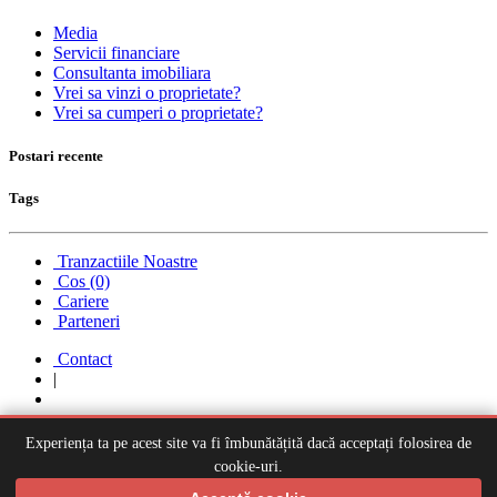
Media
Servicii financiare
Consultanta imobiliara
Vrei sa vinzi o proprietate?
Vrei sa cumperi o proprietate?
Postari recente
Tags
Tranzactiile Noastre
Cos
(0)
Cariere
Parteneri
Contact
|
Eurometropola ©
. |
Politica de confidentialitate
Experiența ta pe acest site va fi îmbunătățită dacă acceptați folosirea de
cookie-uri.
Web development
ghinea.net