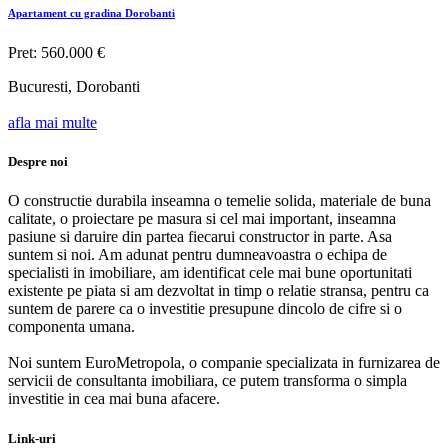
Apartament cu gradina Dorobanti
Pret: 560.000 €
Bucuresti, Dorobanti
afla mai multe
Despre noi
O constructie durabila inseamna o temelie solida, materiale de buna
calitate, o proiectare pe masura si cel mai important, inseamna
pasiune si daruire din partea fiecarui constructor in parte. Asa
suntem si noi. Am adunat pentru dumneavoastra o echipa de
specialisti in imobiliare, am identificat cele mai bune oportunitati
existente pe piata si am dezvoltat in timp o relatie stransa, pentru ca
suntem de parere ca o investitie presupune dincolo de cifre si o
componenta umana.
Noi suntem EuroMetropola, o companie specializata in furnizarea de
servicii de consultanta imobiliara, ce putem transforma o simpla
investitie in cea mai buna afacere.
Link-uri