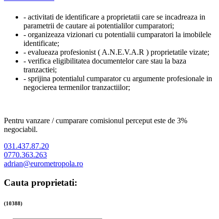
- activitati de identificare a proprietatii care se incadreaza in
parametrii de cautare ai potentialilor cumparatori;
- organizeaza vizionari cu potentialii cumparatori la imobilele
identificate;
- evalueaza profesionist ( A.N.E.V.A.R ) proprietatile vizate;
- verifica eligibilitatea documentelor care stau la baza
tranzactiei;
- sprijina potentialul cumparator cu argumente profesionale in
negocierea termenilor tranzactiilor;
Pentru vanzare / cumparare comisionul perceput este de 3%
negociabil.
031.437.87.20
0770.363.263
adrian@eurometropola.ro
Cauta proprietati:
(10388)